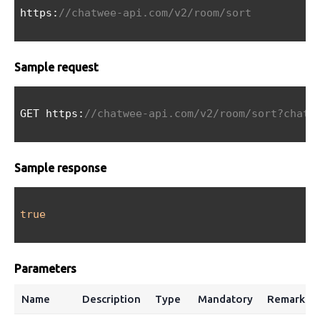
https:
//chatwee-api.com/v2/room/sort
Sample request
GET https:
//chatwee-api.com/v2/room/sort?chatI
Sample response
true
Parameters
Name
Description
Type
Mandatory
Remarks