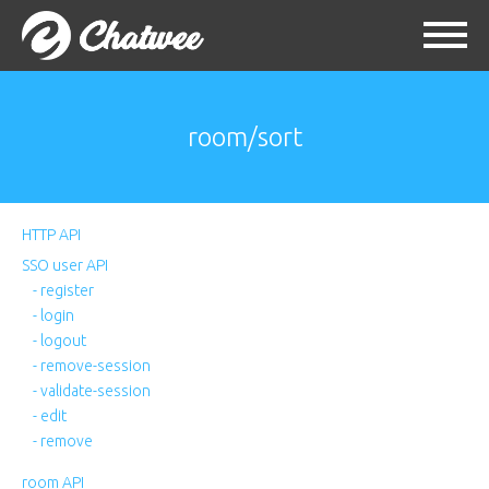
room/sort
HTTP API
SSO user API
- register
- login
- logout
- remove-session
- validate-session
- edit
- remove
room API