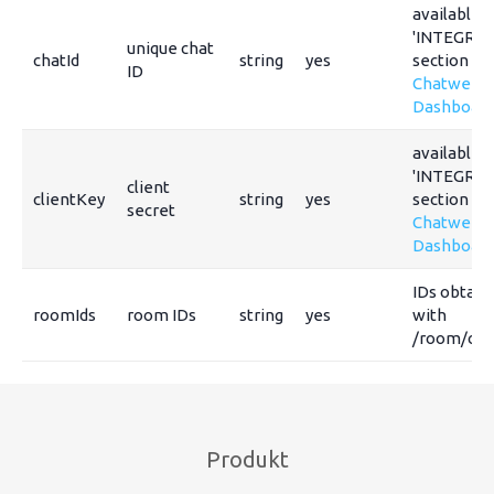
available i
'INTEGRAT
unique chat
chatId
string
yes
section of
ID
Chatwee
Dashboar
available i
'INTEGRAT
client
clientKey
string
yes
section of
secret
Chatwee
Dashboar
IDs obtain
roomIds
room IDs
string
yes
with
/room/cre
Produkt